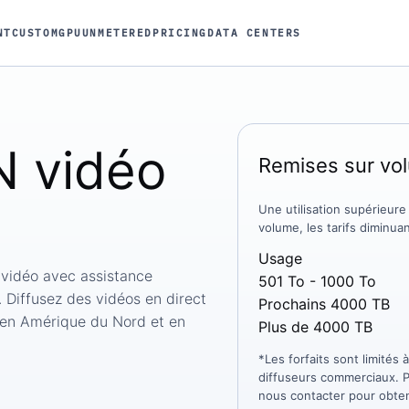
NT
CUSTOM
GPU
UNMETERED
PRICING
DATA CENTERS
 vidéo
Remises sur vo
Une utilisation supérieur
volume, les tarifs dimin
Usage
 vidéo avec assistance
501 To - 1000 To
 Diffusez des vidéos en direct
Prochains 4000 TB
e en Amérique du Nord et en
Plus de 4000 TB
*Les forfaits sont limités
diffuseurs commerciaux. P
nous contacter pour obten