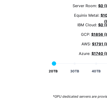
Server Room:
$0 (
Equinix Metal:
$1
(
IBM Cloud:
$0 (
GCP:
$1856 (
AWS:
$1791 (
Azure:
$1740 (
20TB
30TB
40TB
*GPU dedicated servers are provisi