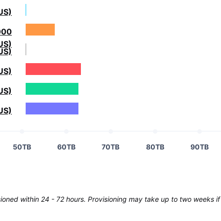
US)
000
US)
US)
US)
US)
US)
50TB
60TB
70TB
80TB
90TB
oned within 24 - 72 hours. Provisioning may take up to two weeks if 