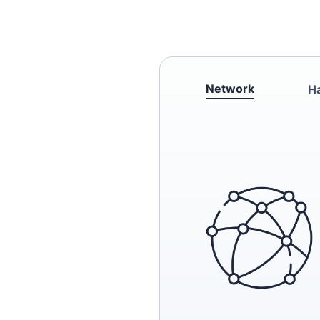
Network
H