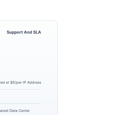
Support And SLA
ded at $6/per IP Address
arest Data Center