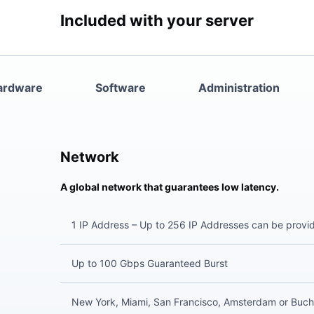
Included with your server
ardware
Software
Administration
Network
A global network that guarantees low latency.
1 IP Address – Up to 256 IP Addresses can be provi
Up to 100 Gbps Guaranteed Burst
New York, Miami, San Francisco, Amsterdam or Buch