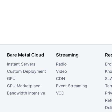
Bare Metal Cloud
Streaming
Re
Instant Servers
Radio
Bro
Custom Deployment
Video
Kno
GPU
CDN
SL
GPU Marketplace
Event Streaming
Ter
Bandwidth Intensive
VOD
Pri
Ref
Del