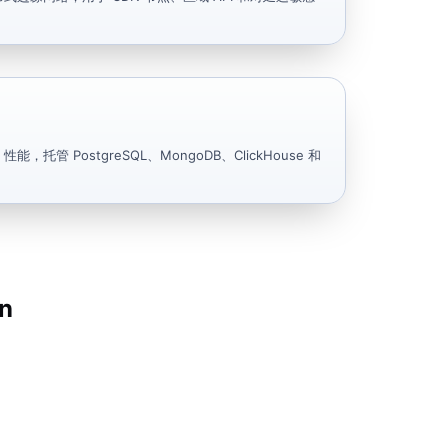
能，托管 PostgreSQL、MongoDB、ClickHouse 和
n