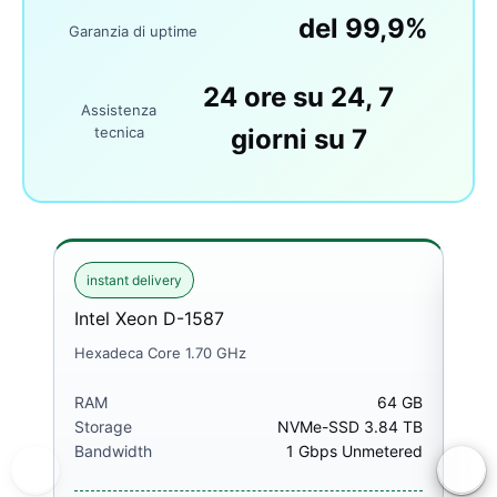
del 99,9%
Garanzia di uptime
24 ore su 24, 7
Assistenza
tecnica
giorni su 7
instant delivery
ins
Intel Xeon D-1587
Int
Hexadeca Core 1.70 GHz
Quad
RAM
64 GB
RA
Storage
NVMe-SSD 3.84 TB
Sto
Bandwidth
1 Gbps Unmetered
Ban