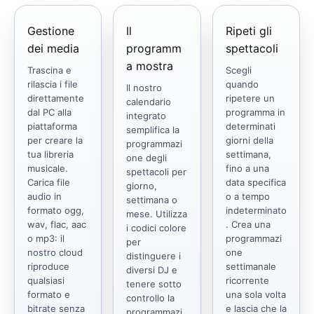
Gestione
Il
Ripeti gli
dei media
programm
spettacoli
a mostra
Trascina e
Scegli
rilascia i file
quando
Il nostro
direttamente
ripetere un
calendario
dal PC alla
programma in
integrato
piattaforma
determinati
semplifica la
per creare la
giorni della
programmazi
tua libreria
settimana,
one degli
musicale.
fino a una
spettacoli per
Carica file
data specifica
giorno,
audio in
o a tempo
settimana o
formato ogg,
indeterminato
mese. Utilizza
wav, flac, aac
. Crea una
i codici colore
o mp3: il
programmazi
per
nostro cloud
one
distinguere i
riproduce
settimanale
diversi DJ e
qualsiasi
ricorrente
tenere sotto
formato e
una sola volta
controllo la
bitrate senza
e lascia che la
programmazi