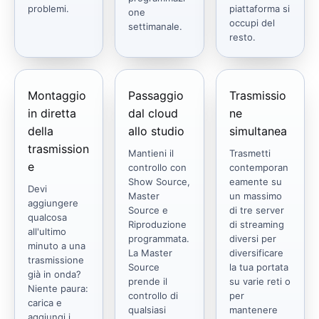
problemi.
piattaforma si
one
occupi del
settimanale.
resto.
Montaggio
Passaggio
Trasmissio
in diretta
dal cloud
ne
della
allo studio
simultanea
trasmission
Mantieni il
Trasmetti
e
controllo con
contemporan
Show Source,
eamente su
Devi
Master
un massimo
aggiungere
Source e
di tre server
qualcosa
Riproduzione
di streaming
all'ultimo
programmata.
diversi per
minuto a una
La Master
diversificare
trasmissione
Source
la tua portata
già in onda?
prende il
su varie reti o
Niente paura:
controllo di
per
carica e
qualsiasi
mantenere
aggiungi i