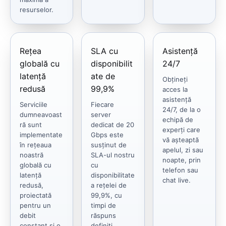
resurselor.
Rețea
SLA cu
Asistență
globală cu
disponibilit
24/7
latență
ate de
Obțineți
redusă
99,9%
acces la
asistență
Serviciile
Fiecare
24/7, de la o
dumneavoast
server
echipă de
ră sunt
dedicat de 20
experți care
implementate
Gbps este
vă așteaptă
în rețeaua
susținut de
apelul, zi sau
noastră
SLA-ul nostru
noapte, prin
globală cu
cu
telefon sau
latență
disponibilitate
chat live.
redusă,
a rețelei de
proiectată
99,9%, cu
pentru un
timpi de
debit
răspuns
constant și o
definiți