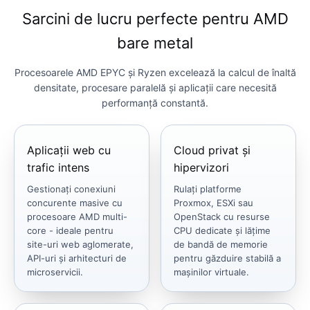
Sarcini de lucru perfecte pentru AMD
bare metal
Procesoarele AMD EPYC și Ryzen excelează la calcul de înaltă
densitate, procesare paralelă și aplicații care necesită
performanță constantă.
Aplicații web cu
Cloud privat și
trafic intens
hipervizori
Gestionați conexiuni
Rulați platforme
concurente masive cu
Proxmox, ESXi sau
procesoare AMD multi-
OpenStack cu resurse
core - ideale pentru
CPU dedicate și lățime
site-uri web aglomerate,
de bandă de memorie
API-uri și arhitecturi de
pentru găzduire stabilă a
microservicii.
mașinilor virtuale.