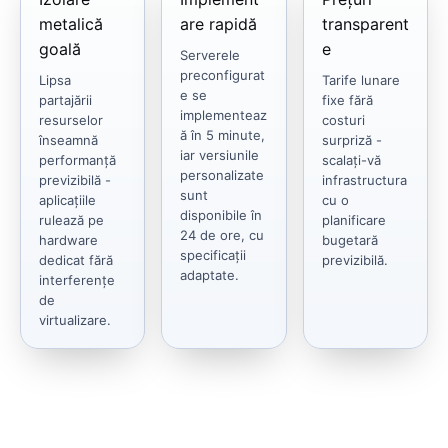
metalică
are rapidă
transparent
goală
e
Serverele
preconfigurat
Lipsa
Tarife lunare
e se
partajării
fixe fără
implementeaz
resurselor
costuri
ă în 5 minute,
înseamnă
surpriză -
iar versiunile
performanță
scalați-vă
personalizate
previzibilă -
infrastructura
sunt
aplicațiile
cu o
disponibile în
rulează pe
planificare
24 de ore, cu
hardware
bugetară
specificații
dedicat fără
previzibilă.
adaptate.
interferențe
de
virtualizare.