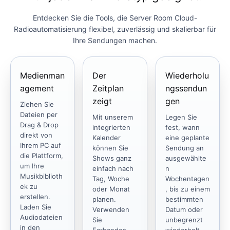
Entdecken Sie die Tools, die Server Room Cloud-
Radioautomatisierung flexibel, zuverlässig und skalierbar für
Ihre Sendungen machen.
Medienman
Der
Wiederholu
agement
Zeitplan
ngssendun
zeigt
gen
Ziehen Sie
Dateien per
Mit unserem
Legen Sie
Drag & Drop
integrierten
fest, wann
direkt von
Kalender
eine geplante
Ihrem PC auf
können Sie
Sendung an
die Plattform,
Shows ganz
ausgewählte
um Ihre
einfach nach
n
Musikbiblioth
Tag, Woche
Wochentagen
ek zu
oder Monat
, bis zu einem
erstellen.
planen.
bestimmten
Laden Sie
Verwenden
Datum oder
Audiodateien
Sie
unbegrenzt
in den
Farbcodes,
wiederholt