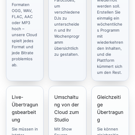
Formaten
um
werden soll.
OGG, WAV,
verschiedene
Erstellen Sie
FLAC, AAC
DJs zu
einmalig ein
oder MP3
unterscheide
wöchentliche
hoch –
n und Ihr
s Programm
unsere Cloud
Wochenprogr
mit
spielt jedes
amm
wiederkehren
Format und
übersichtlich
den Inhalten,
jede Bitrate
zu gestalten.
und die
problemlos
Plattform
ab.
kümmert sich
um den Rest.
Live-
Umschaltu
Gleichzeiti
Übertragun
ng von der
ge
gsbearbeit
Cloud zum
Übertragun
ung
Studio
g
Sie müssen in
Mit Show
Sie können
letzter
Source,
gleichzeitig